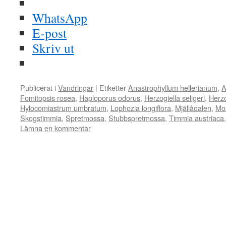
WhatsApp
E-post
Skriv ut
Publicerat i
Vandringar
|
Etiketter
Anastrophyllum hellerianum
,
A
Fomitopsis rosea
,
Haploporus odorus
,
Herzogiella seligeri
,
Herzo
Hylocomiastrum umbratum
,
Lophozia longiflora
,
Mjällådalen
,
Mo
Skogstimmia
,
Spretmossa
,
Stubbspretmossa
,
Timmia austriaca
Lämna en kommentar