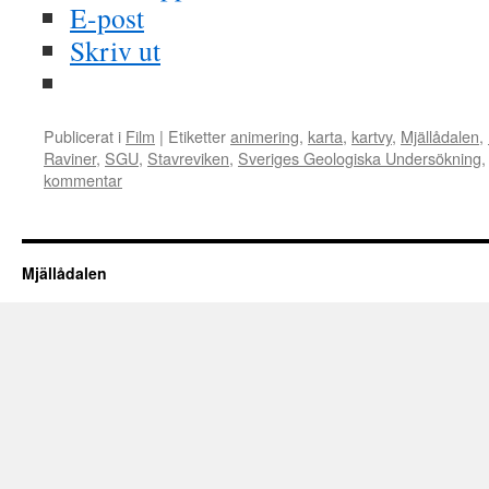
E-post
Skriv ut
Publicerat i
Film
|
Etiketter
animering
,
karta
,
kartvy
,
Mjällådalen
,
Raviner
,
SGU
,
Stavreviken
,
Sveriges Geologiska Undersökning
kommentar
Mjällådalen