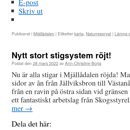
E-post
Skriv ut
Publicerat i
Mjällådalen
|
Etiketter
karta
,
Naturreservat
|
Lämna 
Nytt stort stigsystem röjt!
Postat den
28 mars 2022
av
Ann-Christine Borja
Nu är alla stigar i Mjällådalen röjda! M
sidor av ån från Jällviksbron till Västa
från en ravin på östra sidan vid gränsen
ett fantastiskt arbetslag från Skogsstyr
mer
→
Dela det här: