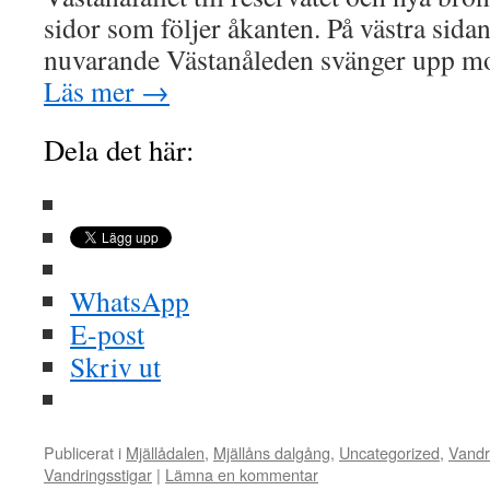
sidor som följer åkanten. På västra sidan 
nuvarande Västanåleden svänger upp m
Läs mer
→
Dela det här:
WhatsApp
E-post
Skriv ut
Publicerat i
Mjällådalen
,
Mjällåns dalgång
,
Uncategorized
,
Vandr
Vandringsstigar
|
Lämna en kommentar