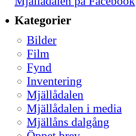
Mjällådalen på Facebook
Kategorier
Bilder
Film
Fynd
Inventering
Mjällådalen
Mjällådalen i media
Mjällåns dalgång
Öppet brev