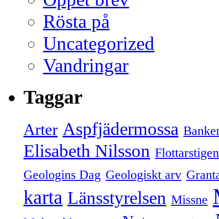
Rösta på
Uncategorized
Vandringar
Taggar
Aspfjädermossa
Arter
Banker
Elisabeth Nilsson
Flottarstigen
Geologins Dag
Geologiskt arv
Grant
karta
Länsstyrelsen
Missne