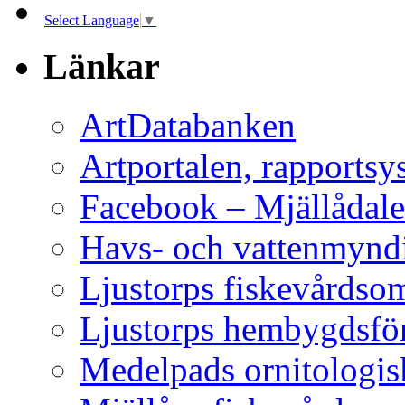
Select Language
▼
Länkar
ArtDatabanken
Artportalen, rapportsy
Facebook – Mjällådal
Havs- och vattenmynd
Ljustorps fiskevårdso
Ljustorps hembygdsfö
Medelpads ornitologis