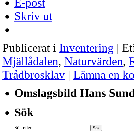
E-post
Skriv ut
Publicerat i
Inventering
|
Et
Mjällådalen
,
Naturvärden
,
R
Trådbrosklav
|
Lämna en k
Omslagsbild Hans Sun
Sök
Sök efter: