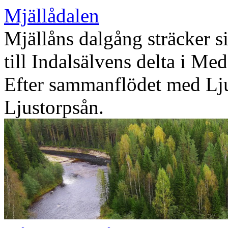
Mjällådalen
Mjällåns dalgång sträcker 
till Indalsälvens delta i Me
Efter sammanflödet med Lju
Ljustorpsån.