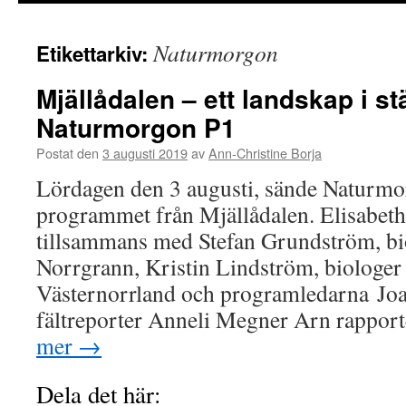
innehåll
Naturmorgon
Etikettarkiv:
Mjällådalen – ett landskap i st
Naturmorgon P1
Postat den
3 augusti 2019
av
Ann-Christine Borja
Lördagen den 3 augusti, sände Naturmo
programmet från Mjällådalen. Elisabeth 
tillsammans med Stefan Grundström, bi
Norrgrann, Kristin Lindström, biologer 
Västernorrland och programledarna Jo
fältreporter Anneli Megner Arn rappor
mer
→
Dela det här: