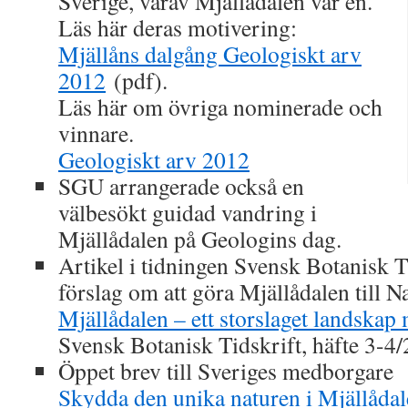
Sverige, varav Mjällådalen var en.
Läs här deras motivering:
Mjällåns dalgång Geologiskt arv
2012
(pdf).
Läs här om övriga nominerade och
vinnare.
Geologiskt arv 2012
SGU arrangerade också en
välbesökt guidad vandring i
Mjällådalen på Geologins dag.
Artikel i tidningen Svensk Botanisk 
förslag om att göra Mjällådalen till N
Mjällådalen – ett storslaget landskap
Svensk Botanisk Tidskrift, häfte 3-4
Öppet brev till Sveriges medborgare
Skydda den unika naturen i Mjällåda