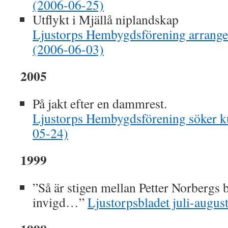
(2006-06-25)
Utflykt i Mjällå niplandskap
Ljustorps Hembygdsförening arrange
(2006-06-03)
2005
På jakt efter en dammrest.
Ljustorps Hembygdsförening söker k
05-24)
1999
”Så är stigen mellan Petter Norbergs
invigd…”
Ljustorpsbladet juli-august