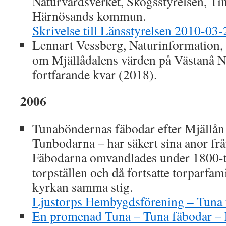
Naturvårdsverket, Skogsstyrelsen, 
Härnösands kommun.
Skrivelse till Länsstyrelsen 2010-03
Lennart Vessberg, Naturinformation, 
om Mjällådalens värden på Västanå N
fortfarande kvar (2018).
2006
Tunaböndernas fäbodar efter Mjällån
Tunbodarna – har säkert sina anor fr
Fäbodarna omvandlades under 1800-tal
torpställen och då fortsatte torparfamil
kyrkan samma stig.
Ljustorps Hembygdsförening – Tuna 
En promenad Tuna – Tuna fäbodar – E