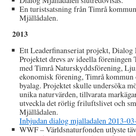
Dialog Mjällådalen slutredovisas.
En turistsatsning från Timrå kommun 
Mjällådalen.
2013
Ett Leaderfinanseriat projekt, Dialog 
Projektet drevs av ideella föreninge
med Timrå Naturskyddsförening, Lju
ekonomisk förening, Timrå kommun 
byalag. Projektet skulle undersöka mö
unika naturvärden, tillvarata markäga
utveckla det rörlig friluftslivet och 
Mjällådalen.
Inbjudan dialog mjalladalen 2013-03
WWF – Världsnaturfonden utlyste täv