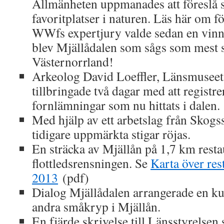
Allmänheten uppmanades att föreslå s
favoritplatser i naturen. Läs här om f
WWfs expertjury valde sedan en vinna
blev Mjällådalen som sågs som mest 
Västernorrland!
Arkeolog David Loeffler, Länsmuseet
tillbringade två dagar med att registr
fornlämningar som nu hittats i dalen.
Med hjälp av ett arbetslag från Skogs
tidigare uppmärkta stigar röjas.
En sträcka av Mjällån på 1,7 km resta
flottledsrensningen. Se
Karta över res
2013
(pdf)
Dialog Mjällådalen arrangerade en k
andra småkryp i Mjällån.
En fjärde skrivelse till Länsstyrelse