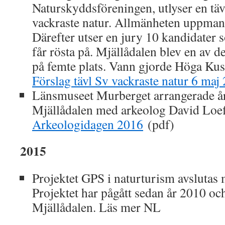
Naturskyddsföreningen, utlyser en tä
vackraste natur. Allmänheten uppmanas
Därefter utser en jury 10 kandidater
får rösta på. Mjällådalen blev en av 
på femte plats. Vann gjorde Höga Kus
Förslag tävl Sv vackraste natur 6 maj
Länsmuseet Murberget arrangerade år
Mjällådalen med arkeolog David Loeff
Arkeologidagen 2016
(pdf)
2015
Projektet GPS i naturturism avslutas m
Projektet har pågått sedan år 2010 oc
Mjällådalen. Läs mer NL