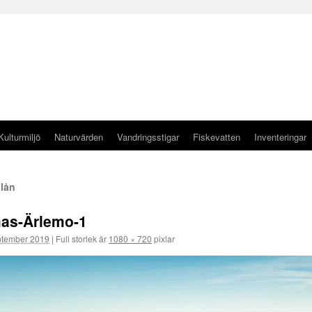
Kulturmiljö
Naturvärden
Vandringsstigar
Fiskevatten
Inventeringar
llån
as-Ärlemo-1
ptember 2019
|
Full storlek är
1080 × 720
pixlar