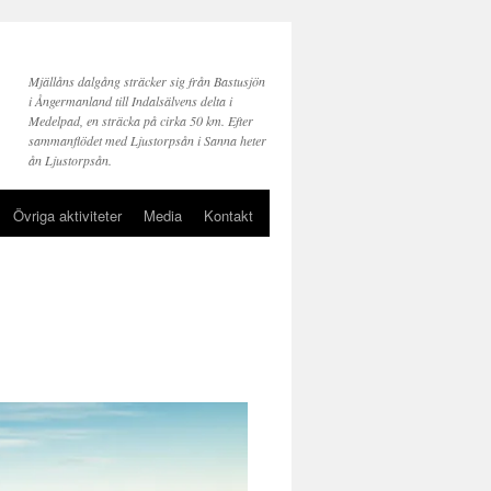
Mjällåns dalgång sträcker sig från Bastusjön
i Ångermanland till Indalsälvens delta i
Medelpad, en sträcka på cirka 50 km. Efter
sammanflödet med Ljustorpsån i Sanna heter
ån Ljustorpsån.
Övriga aktiviteter
Media
Kontakt