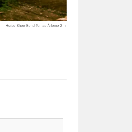
Horse-Shoe-Bend-Tomas-Ärlemo-2