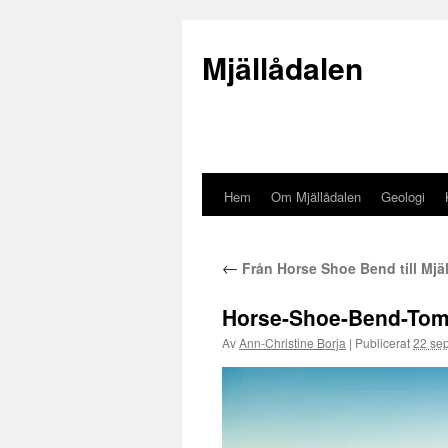
Mjällådalen
Hem
Om Mjällådalen
Geologi
Gå
till
←
Från Horse Shoe Bend till Mjä
innehåll
Horse-Shoe-Bend-Tom
Av
Ann-Christine Borja
|
Publicerat
22 se