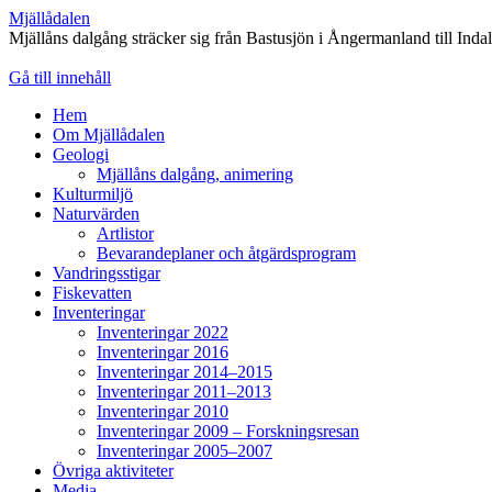
Mjällådalen
Mjällåns dalgång sträcker sig från Bastusjön i Ångermanland till Inda
Gå till innehåll
Hem
Om Mjällådalen
Geologi
Mjällåns dalgång, animering
Kulturmiljö
Naturvärden
Artlistor
Bevarandeplaner och åtgärdsprogram
Vandringsstigar
Fiskevatten
Inventeringar
Inventeringar 2022
Inventeringar 2016
Inventeringar 2014–2015
Inventeringar 2011–2013
Inventeringar 2010
Inventeringar 2009 – Forskningsresan
Inventeringar 2005–2007
Övriga aktiviteter
Media