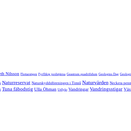
eth Nilsson
Flottarstigen
Fyrflikig jordstjärna
Geastrum quadrifidum
Geologins Dag
Geologi
Naturvärden
Naturreservat
n
Naturskyddsföreningen i Timrå
Neckera penn
s
Tuna fäbodstig
Vandringsstigar
Ulla Öhman
Vandringar
Väs
Utflykt