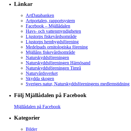
Länkar
ArtDatabanken
Artportalen, rapportsystem
Facebook – Mjällådalen
Havs- och vattenmyndigheten
Ljustorps fiskevårdsområde
Ljustorps hembygdsförening
Medelpads ornitologiska förening
Mjällåns fiskevårdsområde
Naturskyddsföreningen
Naturskyddsföreningen Härnösand
Naturskyddsföreningen Timrå
Naturvårdsverket
Skydda skogen
Sveriges natur, Naturskyddsföreningens medlemstidning
Följ Mjällådalen på Facebook
Mjällådalen på Facebook
Kategorier
Bilder