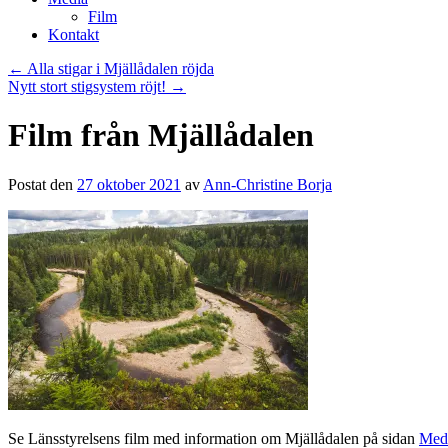
Film
Kontakt
←
Alla stigar i Mjällådalen röjda
Nytt stort stigsystem röjt!
→
Film från Mjällådalen
Postat den
27 oktober 2021
av
Ann-Christine Borja
Se Länsstyrelsens film med information om Mjällådalen på sidan
Med