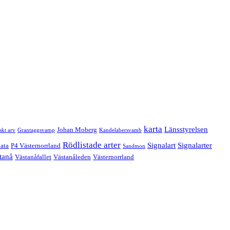
karta
Länsstyrelsen
Johan Moberg
skt arv
Grantaggsvamp
Kandelabersvamb
Rödlistade arter
Signalart
Signalarter
ata
P4 Västernorrland
Sandmon
tanå
Västanåfallet
Västanåleden
Västernorrland