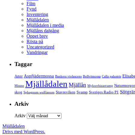
Film
Fynd
Inventering
Mjällådalen
Mjällådalen i media
Mjällåns dalgång
Öppet brev
Rösta på
Uncategorized
Vandringar
Taggar
Aspfjädermossa
Elisab
Arter
Bankera violascens
Bollvitmossa
Calla palustris
Mjällådalen
Mjällån
Naturmorgo
Missne
Mykorrhizasvamp
Sötgrä
skog
Stavreviken
Svamp
Sveriges Radio P1
Sphagnum wulfianum
Arkiv
Arkiv
Mjällådalen
Drivs med WordPress.