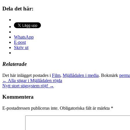
Dela det här:
WhatsApp
E-post
Skriv ut
Relaterade
Det här inlägget postades i
Film
,
Mjällådalen i media
. Bokmärk
perma
←
Alla stigar i Mjällådalen röjda
Nytt stort stigsystem röjt!
→
Kommentera
E-postadressen publiceras inte.
Obligatoriska fält är märkta
*