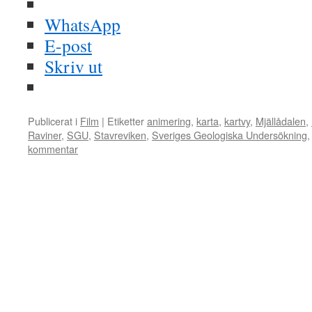
WhatsApp
E-post
Skriv ut
Publicerat i
Film
|
Etiketter
animering
,
karta
,
kartvy
,
Mjällådalen
,
Raviner
,
SGU
,
Stavreviken
,
Sveriges Geologiska Undersökning
kommentar