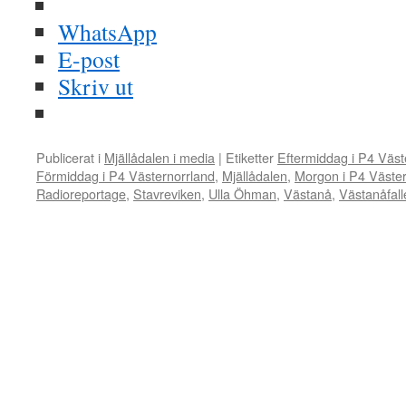
WhatsApp
E-post
Skriv ut
Publicerat i
Mjällådalen i media
|
Etiketter
Eftermiddag i P4 Väst
Förmiddag i P4 Västernorrland
,
Mjällådalen
,
Morgon i P4 Väster
Radioreportage
,
Stavreviken
,
Ulla Öhman
,
Västanå
,
Västanåfall