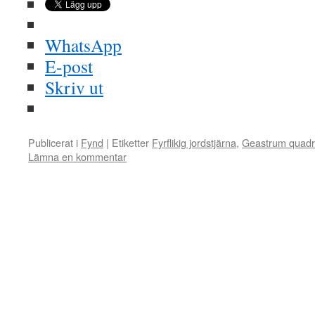
WhatsApp
E-post
Skriv ut
Publicerat i
Fynd
|
Etiketter
Fyrflikig jordstjärna
,
Geastrum quadr
Lämna en kommentar