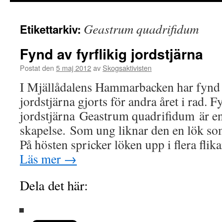
innehåll
Geastrum quadrifidum
Etikettarkiv:
Fynd av fyrflikig jordstjärna
Postat den
5 maj 2012
av
Skogsaktivisten
I Mjällådalens Hammarbacken har fynd a
jordstjärna gjorts för andra året i rad. Fy
jordstjärna Geastrum quadrifidum är e
skapelse. Som ung liknar den en lök so
På hösten spricker löken upp i flera fli
Läs mer
→
Dela det här: