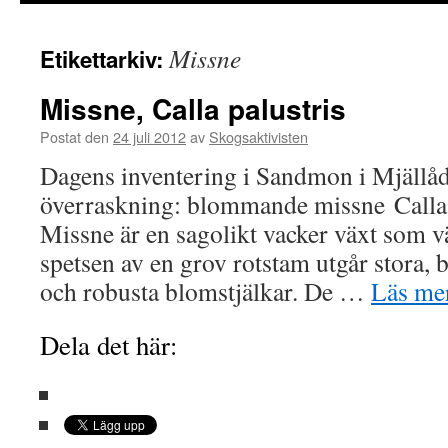
innehåll
Missne
Etikettarkiv:
Missne, Calla palustris
Postat den
24 juli 2012
av
Skogsaktivisten
Dagens inventering i Sandmon i Mjällåda
överraskning: blommande missne Calla p
Missne är en sagolikt vacker växt som v
spetsen av en grov rotstam utgår stora, b
och robusta blomstjälkar. De …
Läs me
Dela det här: