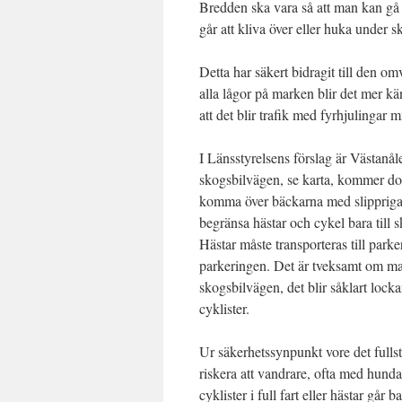
Bredden ska vara så att man kan gå 
går att kliva över eller huka under 
Detta har säkert bidragit till den o
alla lågor på marken blir det mer kän
att det blir trafik med fyrhjulingar 
I Länsstyrelsens förslag är Västanåle
skogsbilvägen, se karta, kommer doc
komma över bäckarna med slippriga st
begränsa hästar och cykel bara till 
Hästar måste transporteras till park
parkeringen. Det är tveksamt om man 
skogsbilvägen, det blir såklart lock
cyklister.
Ur säkerhetssynpunkt vore det fullstä
riskera att vandrare, ofta med hund
cyklister i full fart eller hästar går ba