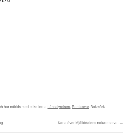
h har märkts med etiketterna
Länsstyrelsen
,
Remissvar
. Bokmärk
ng
Karta över Mjällådalens naturreservat
→