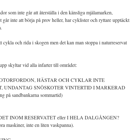
or som inte går att återställa i den känsliga mjälamarken,
t går inte att börja på prov heller, har cyklister och ryttare upptäckt
.
 att cykla och rida i skogen men det kan man stoppa i naturreservat
upp skyltar vid alla infarter till området:
MOTORFORDON, HÄSTAR OCH CYKLAR INTE
T, UNDANTAG SNÖSKOTER VINTERTID I MARKERAD
ing på sandbankarna sommartid)
T INOM RESERVATET eller I HELA DALGÅNGEN?
ora maskiner, inte en liten vaskpanna).
NING