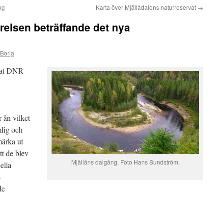
ng
Karta över Mjällådalens naturreservat
→
relsen beträffande det nya
 Borja
rvat DNR
 ån vilket
mlig och
märka ut
tt de blev
Mjällåns dalgång. Foto Hans Sundström.
ella
s
de