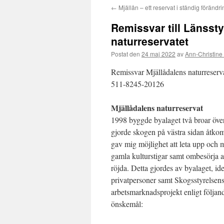
←
Mjällån – ett reservat i ständig förändri
innehåll
Remissvar till Länssty
naturreservatet
Postat den
24 maj 2022
av
Ann-Christine
Remissvar Mjällådalens naturrese
511-8245-20126
Mjällådalens naturreservat
1998 byggde byalaget två broar över
gjorde skogen på västra sidan åtko
gav mig möjlighet att leta upp och 
gamla kulturstigar samt ombesörja a
röjda. Detta gjordes av byalaget, ide
privatpersoner samt Skogsstyrelsen
arbetsmarknadsprojekt enligt följan
önskemål: