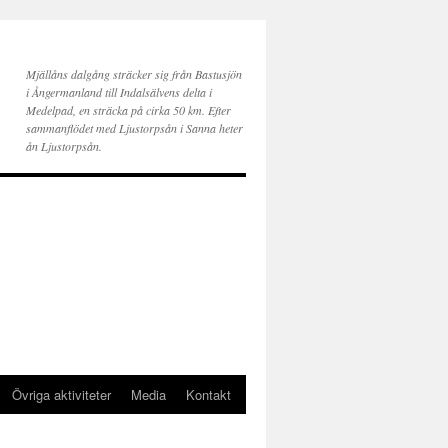
Mjällåns dalgång sträcker sig från Bastusjön
i Ångermanland till Indalsälvens delta i
Medelpad, en sträcka på cirka 50 km. Efter
sammanflödet med Ljustorpsån i Sanna heter
ån Ljustorpsån.
Övriga aktiviteter
Media
Kontakt