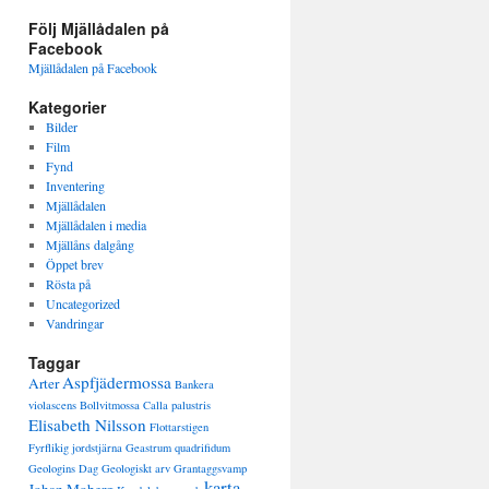
Följ Mjällådalen på
Facebook
Mjällådalen på Facebook
Kategorier
Bilder
Film
Fynd
Inventering
Mjällådalen
Mjällådalen i media
Mjällåns dalgång
Öppet brev
Rösta på
Uncategorized
Vandringar
Taggar
Aspfjädermossa
Arter
Bankera
violascens
Bollvitmossa
Calla palustris
Elisabeth Nilsson
Flottarstigen
Fyrflikig jordstjärna
Geastrum quadrifidum
Geologins Dag
Geologiskt arv
Grantaggsvamp
karta