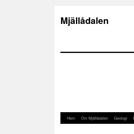
Mjällådalen
Hem
Om Mjällådalen
Geologi
Gå
till