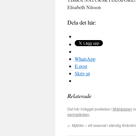
Elisabeth Nilsson
Dela det här:
WhatsApp
E-post
Skriv ut
Relaterade
Det här inlägget postades i
Mjällådalen
oc
permalänken
.
←
Mjällån – ett reservat i ständig förändri