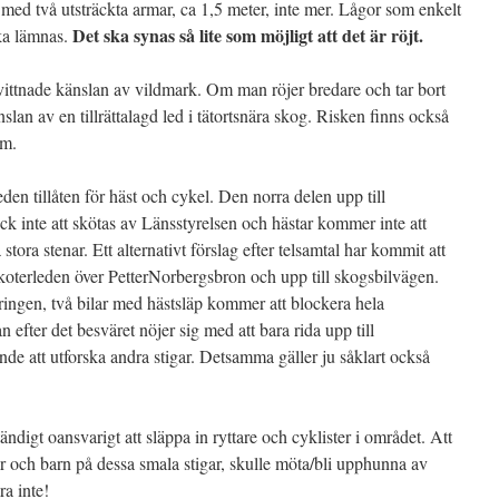
med två utsträckta armar, ca 1,5 meter, inte mer. Lågor som enkelt
Det ska synas så lite som möjligt att det är röjt.
ska lämnas.
mvittnade känslan av vildmark. Om man röjer bredare och tar bort
slan av en tillrättalagd led i tätortsnära skog. Risken finns också
mm.
den tillåten för häst och cykel. Den norra delen upp till
k inte att skötas av Länsstyrelsen och hästar kommer inte att
ora stenar. Ett alternativt förslag efter telsamtal har kommit att
skoterleden över PetterNorbergsbron och upp till skogsbilvägen.
eringen, två bilar med hästsläp kommer att blockera hela
efter det besväret nöjer sig med att bara rida upp till
ande att utforska andra stigar. Detsamma gäller ju såklart också
ndigt oansvarigt att släppa in ryttare och cyklister i området. Att
ar och barn på dessa smala stigar, skulle möta/bli upphunna av
ra inte!