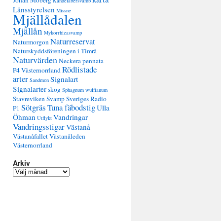
Johan Moberg
Kandelabersvamb
Länsstyrelsen
Missne
Mjällådalen
Mjällån
Mykorrhizasvamp
Naturreservat
Naturmorgon
Naturskyddsföreningen i Timrå
Naturvärden
Neckera pennata
Rödlistade
P4 Västernorrland
arter
Signalart
Sandmon
Signalarter
skog
Sphagnum wulfianum
Stavreviken
Svamp
Sveriges Radio
Sötgräs
Tuna fäbodstig
Ulla
P1
Öhman
Vandringar
Utflykt
Vandringsstigar
Västanå
Västanåfallet
Västanåleden
Västernorrland
Arkiv
A
r
k
i
v