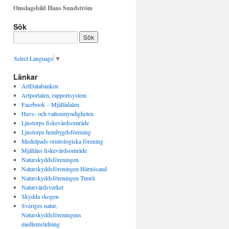
Omslagsbild Hans Sundström
Sök
Select Language
▼
Länkar
ArtDatabanken
Artportalen, rapportsystem
Facebook – Mjällådalen
Havs- och vattenmyndigheten
Ljustorps fiskevårdsområde
Ljustorps hembygdsförening
Medelpads ornitologiska förening
Mjällåns fiskevårdsområde
Naturskyddsföreningen
Naturskyddsföreningen Härnösand
Naturskyddsföreningen Timrå
Naturvårdsverket
Skydda skogen
Sveriges natur,
Naturskyddsföreningens
medlemstidning