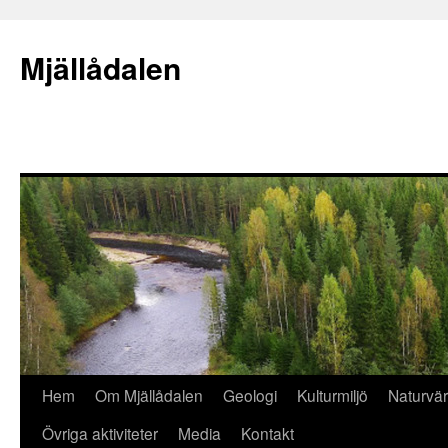
Mjällådalen
Hem
Om Mjällådalen
Geologi
Kulturmiljö
Naturvä
Gå
Övriga aktiviteter
Media
Kontakt
till