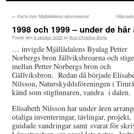
innehåll
←
Karta över Mjällådalens naturreservat
Häpnadsv
1998 och 1999 – under de här
Postat den
6 oktober 2022
av
Ann-Christine Borja
… invigde Mjällådalens Byalag Petter
Norbergs bron Jällviksbroarna och stig
mellan Petter Norbergs bron och
Gällviksbron. Redan då började Elisab
Nilsson, Naturskyddsföreningen i Timrå
känd som stigfinnaren, vandra i dalen.
Elisabeth Nilsson har under åren arrang
otaliga inventeringar, tävlingar, projekt,
guidade vandringar samt svarat för skrive