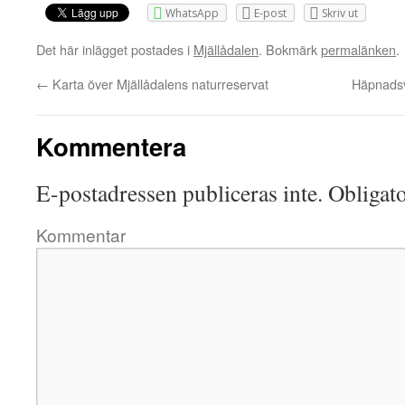
WhatsApp
E-post
Skriv ut
Det här inlägget postades i
Mjällådalen
. Bokmärk
permalänken
.
←
Karta över Mjällådalens naturreservat
Häpnadsv
Kommentera
E-postadressen publiceras inte.
Obligato
Kommentar